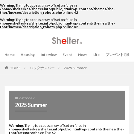
Warning
: Trying to access array offset on false in
/home/shelterkes/shelter.info/public_html/wp-content/themes/the-
thor/inc/seo/description_robots.php
on line
42
Warning
: Trying to access array offset on false in
/home/shelterkes/shelter.info/public_html/wp-content/themes/the-
thor/inc/seo/description_robots.php
on line
42
Home
Housing
Interview
Event
News
Life
プレゼント応募
HOME
バックナンバー
2025 Summer
CATEGORY
2025 Summer
Warning
: Trying to access array offset on false in
/home/shelterkes/shelter.info/public_html/wp-content/themes/the-
thor/category.php
on line
62