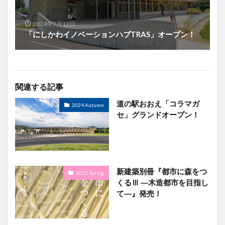
2024年7月12日
「にしかわイノベーションハブTRAS」オープン！
関連する記事
道の駅おおえ「コラマガ
2024 Autumn
セ」グランドオープン！
新建築別冊『都市に森をつ
2022 Spring
くるⅢ ―木造都市を目指し
て―』発売！