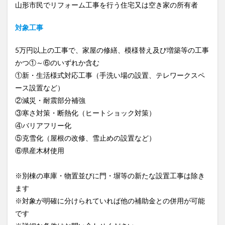
山形市民でリフォーム工事を行う住宅又は空き家の所有者
対象工事
5万円以上の工事で、家屋の修繕、模様替え及び増築等の工事
かつ①～⑥のいずれか含む
①新・生活様式対応工事（手洗い場の設置、テレワークスペ
ース設置など）
②減災・耐震部分補強
③寒さ対策・断熱化（ヒートショック対策）
④バリアフリー化
⑤克雪化（屋根の改修、雪止めの設置など）
⑥県産木材使用
※別棟の車庫・物置並びに門・塀等の新たな設置工事は除き
ます
※対象が明確に分けられていれば他の補助金との併用が可能
です