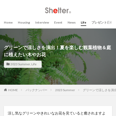
Home
Housing
Interview
Event
News
Life
プレゼント応募
グリーンで涼しさを演出！夏を楽しむ観葉植物＆庭
に植えたい木やお花
2023 Summer
,
Life
HOME
バックナンバー
2023 Summer
グリーンで涼しさを演
涼し気なグリーンやきれいなお花を見ていると癒されますよ