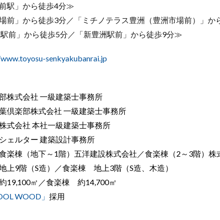
前駅」から徒歩4分≫
市場前」から徒歩3分／「ミチノテラス豊洲（豊洲市場前）」か
駅前」から徒歩5分／「新豊洲駅前」から徒歩9分≫
//www.toyosu-senkyakubanrai.jp
株式会社 一級建築士事務所
葉倶楽部株式会社 一級建築士事務所
株式会社 本社一級建築士事務所
シェルター 建築設計事務所
楽棟（地下～1階）五洋建設株式会社／食楽棟（2～3階）株
上9階（S造）／食楽棟 地上3階（S造、木造）
9,100㎡／食楽棟 約14,700㎡
OL WOOD」
採用