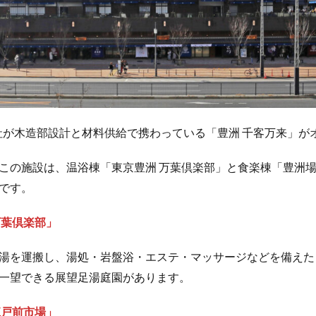
、当社が木造部設計と材料供給で携わっている「豊洲 千客万来」
この施設は、温浴棟「東京豊洲 万葉倶楽部」と食楽棟「豊洲場
です。
万葉倶楽部」
湯を運搬し、湯処・岩盤浴・エステ・マッサージなどを備えた
一望できる展望足湯庭園があります。
江戸前市場」