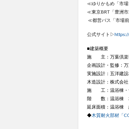
≪ゆりかもめ「市場
≪東京BRT「豊洲
≪都営バス「市場前
公式サイト▷
https:
■建築概要
施 主：万葉倶楽部
企画設計・監修：万
実施設計：五洋建設
木造設計：株式会社
施 工：温浴棟・食
階 数：温浴棟 地
延床面積：温浴棟 約1
◆
木質耐火部材「CO