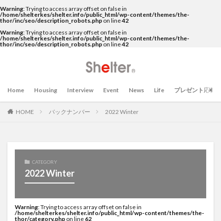
Warning
: Trying to access array offset on false in
/home/shelterkes/shelter.info/public_html/wp-content/themes/the-
thor/inc/seo/description_robots.php
on line
42
Warning
: Trying to access array offset on false in
/home/shelterkes/shelter.info/public_html/wp-content/themes/the-
thor/inc/seo/description_robots.php
on line
42
Home
Housing
Interview
Event
News
Life
プレゼント応募
HOME
バックナンバー
2022 Winter
CATEGORY
2022 Winter
Warning
: Trying to access array offset on false in
/home/shelterkes/shelter.info/public_html/wp-content/themes/the-
thor/category.php
on line
62